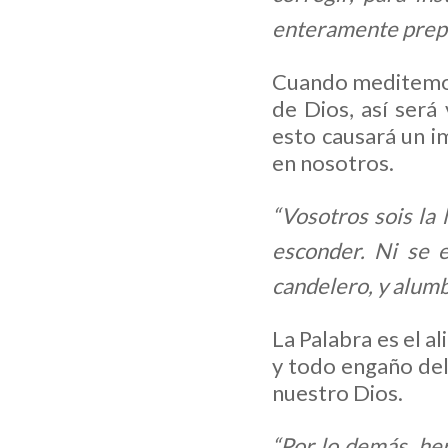
enteramente prepa
Cuando meditemos 
de Dios, así será
esto causará un i
en nosotros.
“Vosotros sois la
esconder. Ni se 
candelero, y alumb
La Palabra es el a
y todo engaño del
nuestro Dios.
“Por lo demás, he