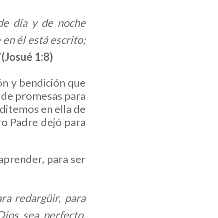
 de día y de noche
en él está escrito;
(Josué 1:8)
ón y bendición que
na de promesas para
ditemos en ella de
ro Padre dejó para
 aprender, para ser
ara redargüir, para
Dios sea perfecto,