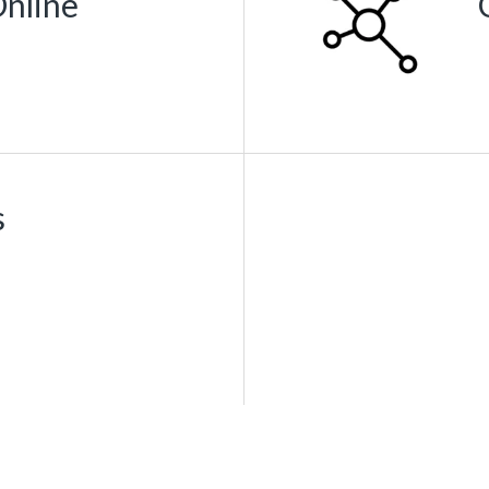
nline
s