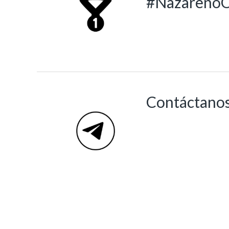
#NazarenoO
Contáctano