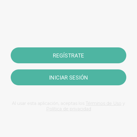
Regístrate y permanece conectado
con nosotros
REGÍSTRATE
INICIAR SESIÓN
Al usar esta aplicación, aceptas los
Términos de Uso
y
Política de privacidad