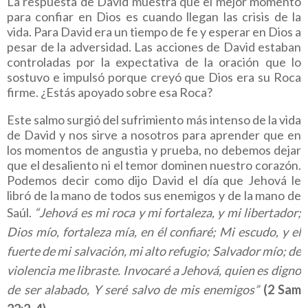
La respuesta de David muestra que el mejor momento
para confiar en Dios es cuando llegan las crisis de la
vida. Para David era un tiempo de fe y esperar en Dios a
pesar de la adversidad. Las acciones de David estaban
controladas por la expectativa de la oración que lo
sostuvo e impulsó porque creyó que Dios era su Roca
firme. ¿Estás apoyado sobre esa Roca?
Este salmo surgió del sufrimiento más intenso de la vida
de David y nos sirve a nosotros para aprender que en
los momentos de angustia y prueba, no debemos dejar
que el desaliento ni el temor dominen nuestro corazón.
Podemos decir como dijo David el día que Jehová le
libró de la mano de todos sus enemigos y de la mano de
Saúl.
“Jehová es mi roca y mi fortaleza, y mi libertador;
Dios mío, fortaleza
mía, en él confiaré; Mi escudo, y el
fuerte de mi salvación, mi alto refugio; Salvador mío; de
violencia me libraste. Invocaré a Jehová, quien es digno
de ser alabado, Y seré salvo de mis enemigos”
(2 Sam