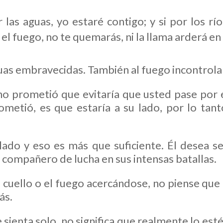
las aguas, yo estaré contigo; y si por los río
l fuego, no te quemarás, ni la llama arderá en 
as embravecidas. También al fuego incontrola
no prometió que evitaría que usted pase por e
ometió, es que estaría a su lado, por lo tant
lado y eso es más que suficiente. Él desea s
 compañero de lucha en sus intensas batallas.
al cuello o el fuego acercándose, no piense qu
ás.
 sienta solo, no significa que realmente lo est