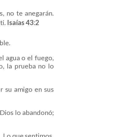
s, no te anegarán.
ti.
Isaías 43:2
ble.
l agua o el fuego,
o, la prueba no lo
er su amigo en sus
e Dios lo abandonó;
é. Lo que sentimos,