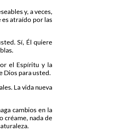
seables y, a veces,
es atraído por las
sted. Sí, Él quiere
blas.
r el Espíritu y la
e Dios para usted.
ales. La vida nueva
haga cambios en la
ero créame, nada de
naturaleza.