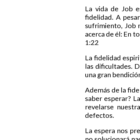
La vida de Job e
fidelidad. A pes
sufrimiento, Job 
acerca de él: En t
1:22
La fidelidad espir
las dificultades.
una gran bendició
Además de la fide
saber esperar? L
revelarse nuestr
defectos.
La espera nos pre
no solucionará na