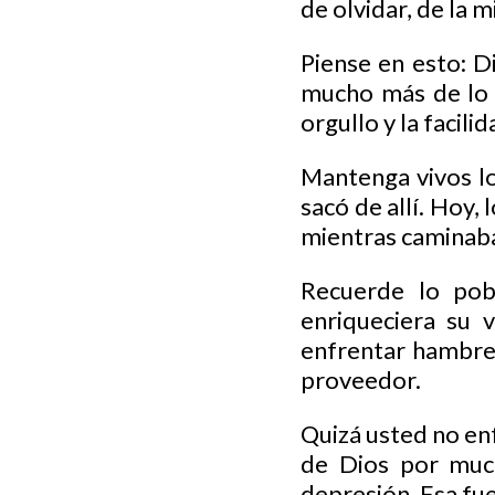
de olvidar, de la 
Piense en esto: D
mucho más de lo q
orgullo y la facil
Mantenga vivos lo
sacó de allí. Hoy,
mientras caminaba
Recuerde lo pob
enriqueciera su 
enfrentar hambre.
proveedor.
Quizá usted no enf
de Dios por much
depresión. Esa fu