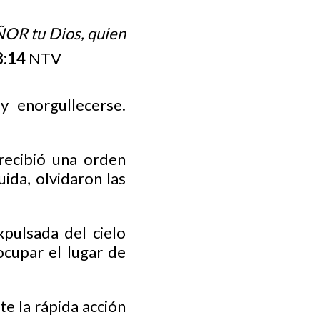
EÑOR tu Dios, quien
8:14
‬ ‭NTV‬‬
y enorgullecerse.
recibió una orden
uida, olvidaron las
xpulsada del cielo
cupar el lugar de
e la rápida acción