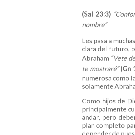
(Sal 23:3)
“Confor
nombre”
Les pasa a muchas 
clara del futuro, 
Abraham
“Vete de 
te mostraré”
(Gn 
numerosa como las 
solamente Abraham
Como hijos de Di
principalmente c
andar, pero debe
plan completo pa
depender de nuest