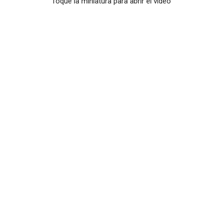
Toque la miniatura para abrir el video