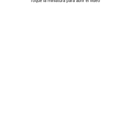
Toque la miniatura para abrir el video