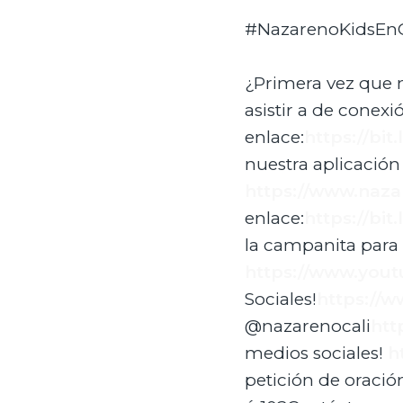
#NazarenoKidsEnCa
¿Primera vez que 
asistir a de conexi
enlace:
https://bi
nuestra aplicación
https://www.naza
enlace:
https://bit
la campanita para
https://www.yout
Sociales!
https://
@nazarenocali
htt
medios sociales!
h
petición de oració