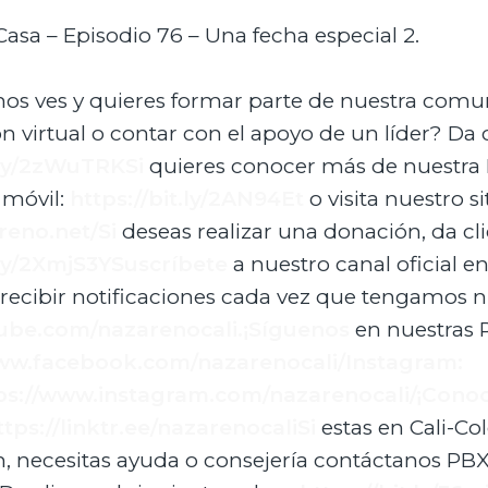
sa – Episodio 76 – Una fecha especial 2.
nos ves y quieres formar parte de nuestra comu
ón virtual o contar con el apoyo de un líder? Da c
t.ly/2zWuTRKSi
quieres conocer más de nuestra 
 móvil:
https://bit.ly/2AN94Et
o visita nuestro si
reno.net/Si
deseas realizar una donación, da cli
.ly/2XmjS3YSuscríbete
a nuestro canal oficial e
 recibir notificaciones cada vez que tengamos 
ube.com/nazarenocali.¡Síguenos
en nuestras 
www.facebook.com/nazarenocali/Instagram:
ps://www.instagram.com/nazarenocali/¡Cono
ttps://linktr.ee/nazarenocaliSi
estas en Cali-Co
n, necesitas ayuda o consejería contáctanos PBX: