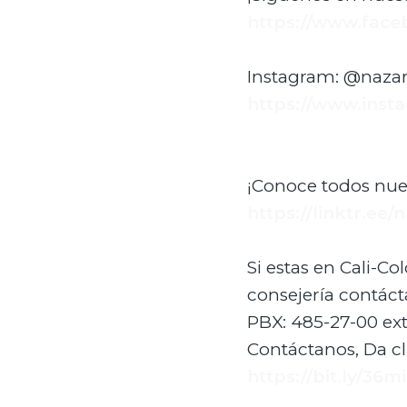
https://www.face
Instagram: @nazar
https://www.inst
¡Conoce todos nues
https://linktr.ee/
Si estas en Cali-C
consejería contáct
PBX: 485-27-00 ext.
Contáctanos, Da cli
https://bit.ly/36