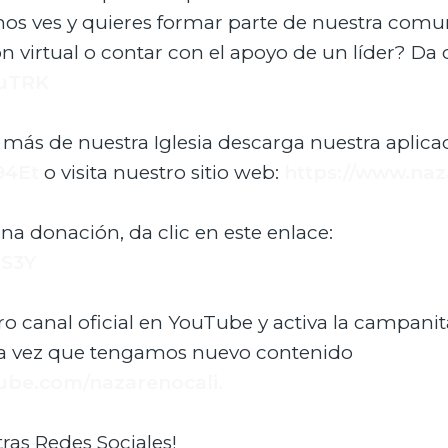
nos ves y quieres formar parte de nuestra comu
ón virtual o contar con el apoyo de un líder? Da c
WuTRK
 más de nuestra Iglesia descarga nuestra aplica
94Et
o visita nuestro sitio web:
https://www.naz
una donación, da clic en este enlace:
jS3Y
ro canal oficial en YouTube y activa la campanit
da vez que tengamos nuevo contenido
ube.com/nazarenocali.
ras Redes Sociales!