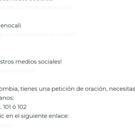
book.com/nazarenocali/
enocali
agram.com/nazarenocali/
tros medios sociales!
nazarenocali
olombia, tienes una petición de oración, necesita
anos:
 101 ó 102
c en el siguiente enlace:
miDpv