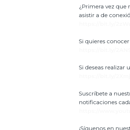
¿Primera vez que 
asistir a de conexi
https://bit.ly/2z
Si quieres conocer
https://bit.ly/2AN
Si deseas realizar 
https://bit.ly/2Xm
Suscríbete a nuest
notificaciones ca
https://www.yout
¡Síguenos en nuest