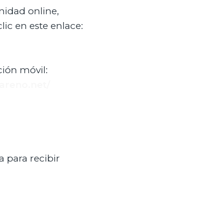
nidad online,
lic en este enlace:
ción móvil:
areno.net/
a para recibir