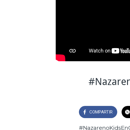
#Nazaren
COMPARTIR
#NazarenoKidsEnC