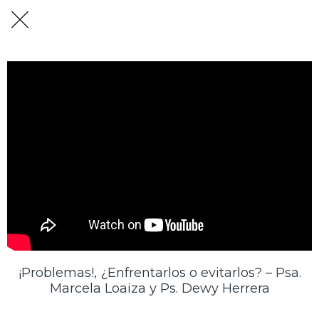
¡Problemas!, ¿Enfrentarlos o evitarlos? – Psa.
Marcela Loaiza y Ps. Dewy Herrera